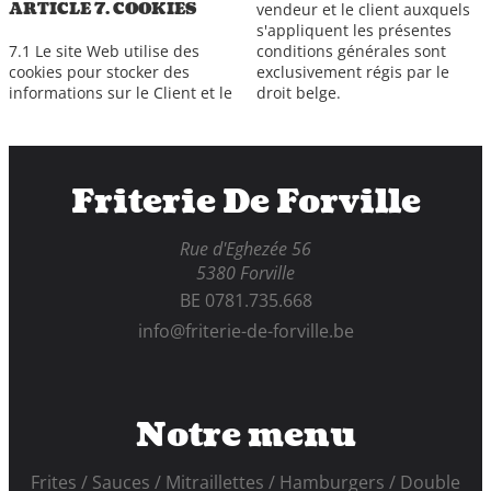
ARTICLE 7. COOKIES
vendeur et le client auxquels
s'appliquent les présentes
conditions générales sont
7.1 Le site Web utilise des
exclusivement régis par le
cookies pour stocker des
droit belge.
informations sur le Client et le
Friterie De Forville
Rue d'Eghezée 56
5380 Forville
BE 0781.735.668
info@friterie-de-forville.be
Notre menu
Frites
Sauces
Mitraillettes
Hamburgers
Double