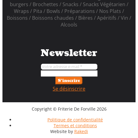
burgers
Brochettes
Snacks
Snacks Végétarien
Wraps
Pita
Bowls
Préparations
Nos Plats
Boissons
Boissons chaudes
Bières
Apéritifs
Vin
Alcools
Newsletter
S'inscrire
Se désinscrire
Copyright © Friterie De Forville 2026
Politique de confidentialité
Termes et conditions
Website by
Rakedi